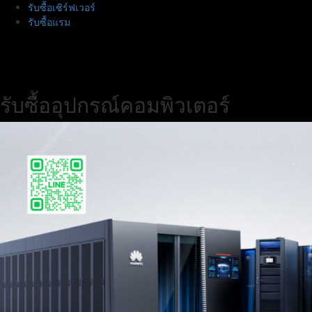
รับซื้อเซิร์ฟเวอร์
โน๊
รับซื้อแรม
ตบุ๊ค
|
รับ
ซื้อ
ฮาร์ด
รับซื้ออุปกรณ์คอมพิวเตอร์
ดิสก์
โน๊
ตบุ๊
คมือ
สอง
|
รับ
ซื้อ
Harddisk
โน๊
ตบุ๊
คมือ
สอง
|
รับ
ซื้อ