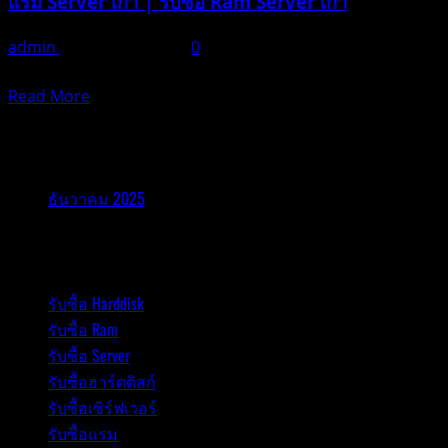
แรม Server เก่า | รับซื้อ Ram Server เก่า
admin
ธันวาคม 21, 2025
0
ในยุคดิจิทัลที่เทค
Read
Read More
more
about
รับซื้ออุปกรณ์ไอที
รับ
ซื้อ
ธันวาคม 2025
แรม
Server
รับซื้ออุปกรณ์ไอที
|
รับ
รับซื้อ Harddisk
ซื้อ
รับซื้อ Ram
Ram
Server
รับซื้อ Server
|
รับซื้อฮาร์ดดิสก์
รับ
รับซื้อเซิร์ฟเวอร์
ซื้อ
รับซื้อแรม
แรม